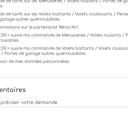
 de tarifs sur les Menuiseries / Volets roulants / Portes de g
es
 de tarifs sur les Volets battants / Volets coulissants / Persi
garage autres qu'enroulables
ormations sur le partenariat Rénov'Art
C2R > suivre ma commande de Menuiseries / Volets roulants / 
roulables
C2R > suivre ma commande de Volets battants / Volets couliss
 / Portes de garage autres qu'enroulables
ion de mes données personnelles
ntaires
 préciser votre demande