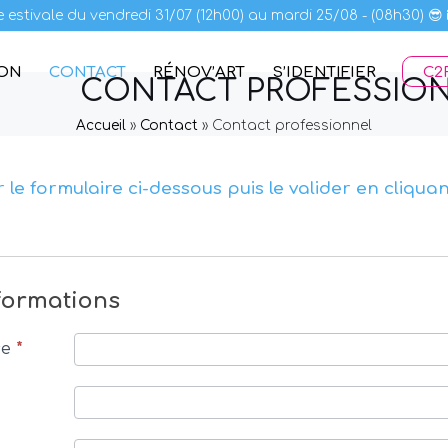
 estivale du vendredi 31/07 (12h00) au mardi 25/08 - (08h30) 😎
ION
CONTACT
RÉNOV’ART
S’IDENTIFIER
C2R
CONTACT PROFESSIO
Accueil
»
Contact
»
Contact professionnel
r le formulaire ci-dessous puis le valider en cliqua
ez
formations
se
*