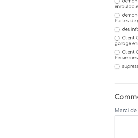
demande
enroulabl
demande
Portes de 
des inf
Client 
garage en
Client 
Persiennes
supress
Comme
Merci de