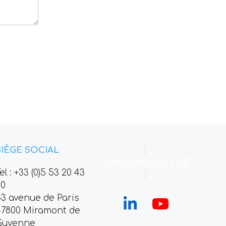
SIÈGE SOCIAL
C2R particuliers
el : +33 (0)5 53 20 43
00
53 avenue de Paris
LinkedIn
YouTube
47800 Miramont de
Guyenne