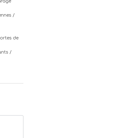
arage
ennes /
Portes de
ants /