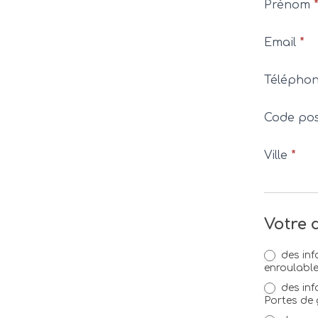
Prénom
Email
*
Télépho
Code po
Ville
*
Votre
des inf
enroulabl
des inf
Portes de 