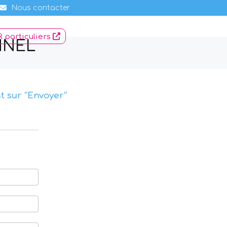
Nous contacter
 particuliers
NNEL
nt sur “Envoyer”