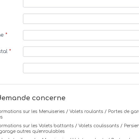
*
ne
*
stal
*
 demande concerne
ormations sur les Menuiseries / Volets roulants / Portes de ga
es
ormations sur les Volets battants / Volets coulissants / Persie
garage autres qu'enroulables