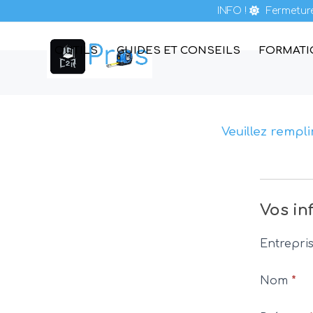
Skip
INFO !
Fermeture
to
content
OUTILS
GUIDES ET CONSEILS
FORMAT
Veuillez rempli
Contact
nous
Vos in
Entrepri
Nom
*